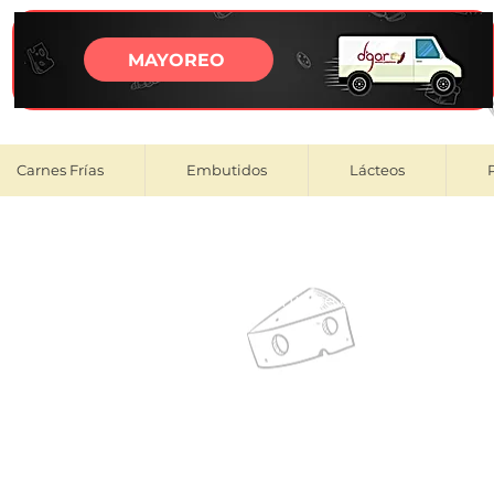
MAYOREO
Carnes Frías
Embutidos
Lácteos
ar tu compra verifica si tu colonia se encuentra en el