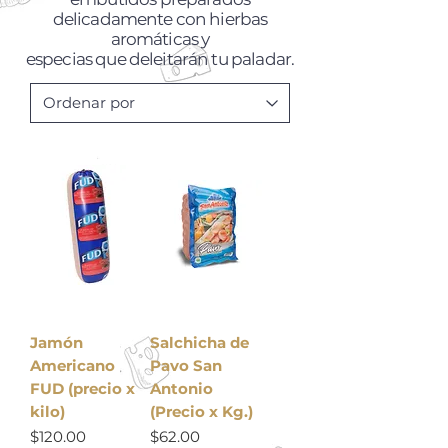
delicadamente con hierbas
aromáticas y
especias que deleitarán tu paladar.
Jamón
Salchicha de
Americano
Pavo San
FUD (precio x
Antonio
kilo)
(Precio x Kg.)
Precio
Precio
$120.00
$62.00