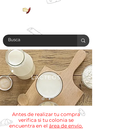
LÁCTEOS
Antes de realizar tu compra
verifica si tu colonia se
encuentra en el
área de envío.