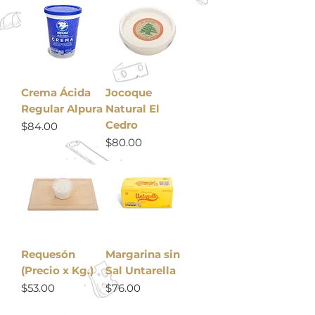
Crema Ácida
Jocoque
Regular Alpura
Natural El
Cedro
Precio
$84.00
Precio
$80.00
Requesón
Margarina sin
(Precio x Kg.)
Sal Untarella
Precio
Precio
$53.00
$76.00