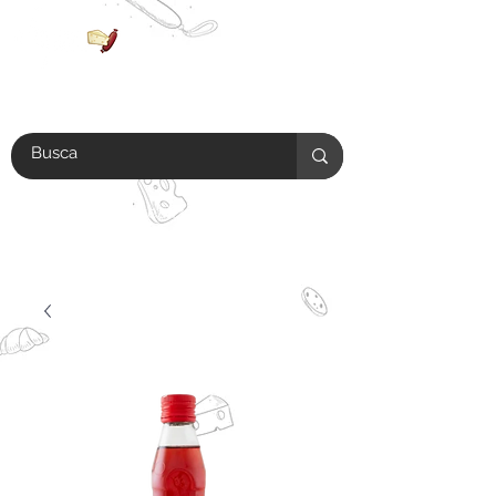
Antes de realizar tu compra
verifica si tu colonia se encuentra
en el
área de envío.