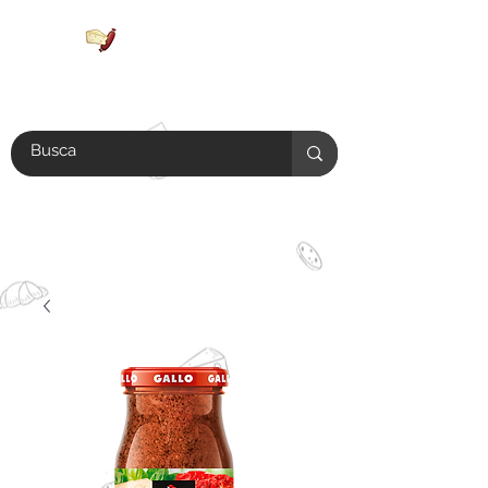
Antes de realizar tu compra
verifica si tu colonia se encuentra
en el
área de envío.