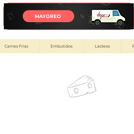
MAYOREO
Carnes Frías
Embutidos
Lácteos
ar tu compra verifica si tu colonia se encuentra en el