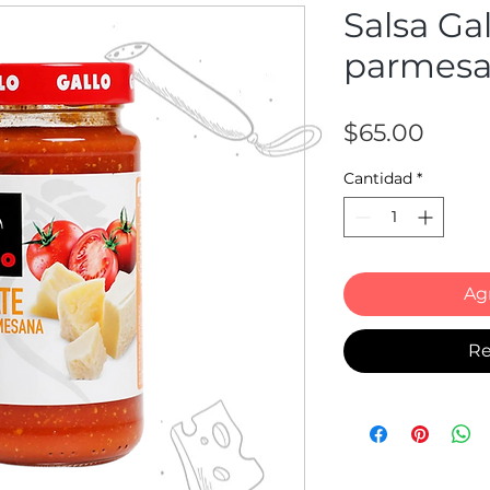
Salsa Ga
parmesa
Preci
$65.00
Cantidad
*
Agr
Re